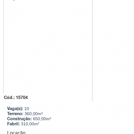
Cód.: 15704
Vaga(s):
10
Terreno:
360,00m²
Construção:
650,00m²
Fabril:
310,00m²
Locação