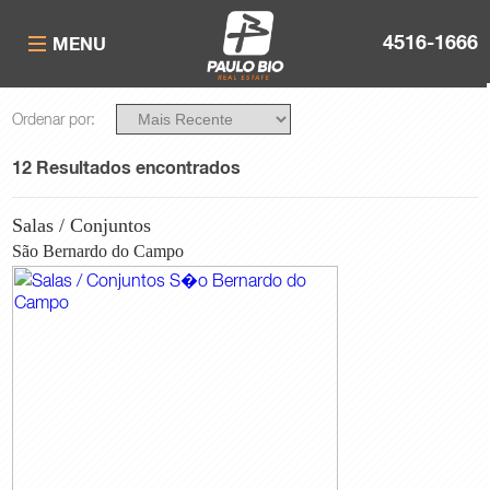
4516-1666
MENU
Você Deseja
Ordenar por:
Comprar
Alugar
12 Resultados encontrados
Finalidade
Salas / Conjuntos
Industrial
Residencial
São Bernardo do Campo
Comercial
Tipo
Apartamento
Casa / Sobrado Comercial
Casa / Sobrado Residencial
Cobertura
Empreendimento
Galpão em Condomínio