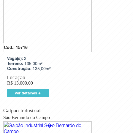
Galpão Industrial
Predio Comercial
Prédio Residencial
Salão / Galpão Comercial
Salas / Conjuntos
Terreno Comercial
Terreno Industrial
Terreno Residencial
Cód.: 15716
Vaga(s):
3
Cidades
Terreno:
135,00m²
Construção:
135,00m²
Cidade
Locação
R$
13.000,00
Bairros
ver detalhes +
Bairro
Galpão Industrial
São Bernardo do Campo
Valor
Mínimo
Máximo