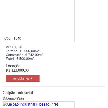
Galpão Industrial
Predio Comercial
Prédio Residencial
Salão / Galpão Comercial
Salas / Conjuntos
Terreno Comercial
Terreno Industrial
Terreno Residencial
Cód.: 1840
Vaga(s):
40
Cidades
Terreno:
15.000,00m²
Construção:
6.742,00m²
Fabril:
6.500,00m²
Ribeirao Pires
Locação
R$
123.000,00
Bairros
ver detalhes +
Bairro
Galpão Industrial
Valor
Ribeirao Pires
Mínimo
Máximo