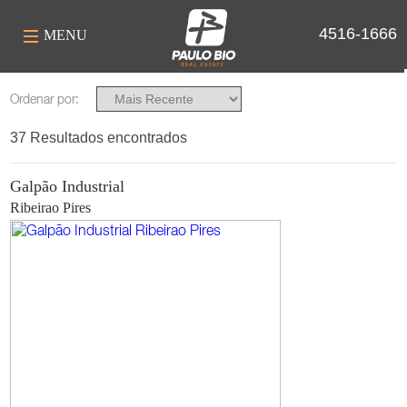
4516-1666
MENU
Você Deseja
Ordenar por:
Comprar
Alugar
37 Resultados encontrados
Finalidade
Galpão Industrial
Industrial
Residencial
Ribeirao Pires
Comercial
Tipo
Apartamento
Casa / Sobrado Comercial
Casa / Sobrado Residencial
Cobertura
Empreendimento
Galpão em Condomínio