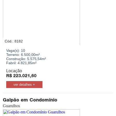
Galpão Industrial
Predio Comercial
Prédio Residencial
Salão / Galpão Comercial
Salas / Conjuntos
Terreno Comercial
Terreno Industrial
Cód.: 8182
Terreno Residencial
Vaga(s):
10
Terreno:
6.500,00m²
Cidades
Construção:
5.575,54m²
Fabril:
4.821,85m²
Guarulhos
Locação
R$
223.021,60
Bairros
ver detalhes +
Bairro
Galpão em Condomínio
Guarulhos
Valor