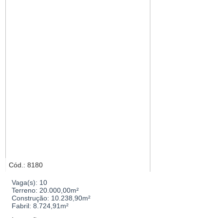
Mínimo
Máximo
Cód.: 8180
Vaga(s):
10
Terreno:
20.000,00m²
Construção:
10.238,90m²
Fabril:
8.724,91m²