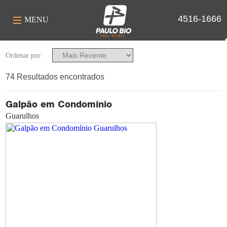
4516-1666
MENU
Você Deseja
Ordenar por:
Comprar
Alugar
74 Resultados encontrados
Finalidade
Galpão em Condomínio
Industrial
Residencial
Guarulhos
Comercial
Tipo
Apartamento
Casa / Sobrado Comercial
Casa / Sobrado Residencial
Cobertura
Empreendimento
Galpão em Condomínio