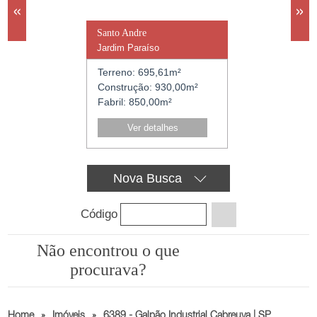
«
»
Venda e Locaçã
R$ 4.500.000,
Santo Andre
Embu Das Artes
Jardim Paraíso
Jardim Vista Aleg
Cód.: 9865
Terreno:
695,61m²
Terreno:
1.252,
Construção:
930,00m²
Construção:
1.2
Fabril:
850,00m²
Fabril:
1.050,00
Ver detalhes
Ver detalh
Nova
Busca
Código
Não encontrou
o que
procurava?
Home
»
Imóveis
»
6389 - Galpão Industrial Cabreuva | SP