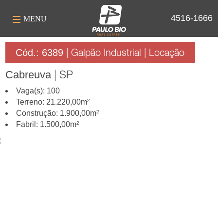
4516-1666
MENU
| Galpão Industrial | Locação
Cód.: 6389
| SP
Cabreuva
Vaga(s):
100
Terreno:
21.220,00m²
Construção:
1.900,00m²
Fabril:
1.500,00m²