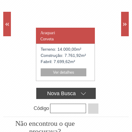
«
»
Locação
R$ 201.809,92
Araquari
Esteio
Corveta
Novo Esteio
Cód.: 15630
Terreno:
14.000,00m²
Terreno:
16.800
Construção:
7.761,92m²
Construção:
8.4
Fabril:
7.699,62m²
Fabril:
7.492,06
Ver detalhes
Ver detalh
Nova
Busca
Código
Não encontrou
o que
procurava?