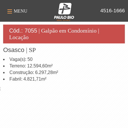
4516-1666
MENU
Cód.: 7055
| Galpão em Condomínio |
Locação
Osasco
| SP
Vaga(s):
50
Terreno:
12.594,60m²
Construção:
6.297,28m²
Fabril:
4.821,71m²